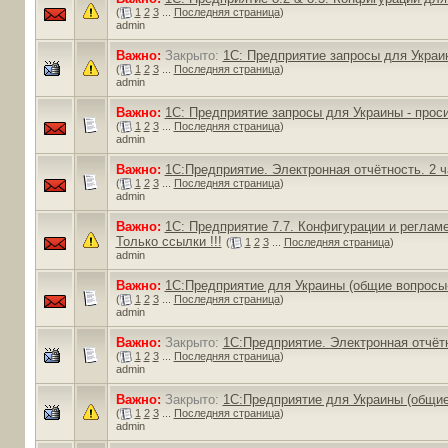
(
1
2
3
...
Последняя страница
)
admin
Важно:
Закрыто:
1С: Предприятие запросы для Украин
(
1
2
3
...
Последняя страница
)
admin
Важно:
1С: Предприятие запросы для Украины - просим
(
1
2
3
...
Последняя страница
)
admin
Важно:
1С:Предприятие. Электронная отчётность. 2 ч
(
1
2
3
...
Последняя страница
)
admin
Важно:
1С: Предприятие 7.7. Конфигурации и регламе
Только ссылки !!!
(
1
2
3
...
Последняя страница
)
admin
Важно:
1С:Предприятие для Украины (общие вопросы-
(
1
2
3
...
Последняя страница
)
admin
Важно:
Закрыто:
1С:Предприятие. Электронная отчёт
(
1
2
3
...
Последняя страница
)
admin
Важно:
Закрыто:
1С:Предприятие для Украины (общие
(
1
2
3
...
Последняя страница
)
admin