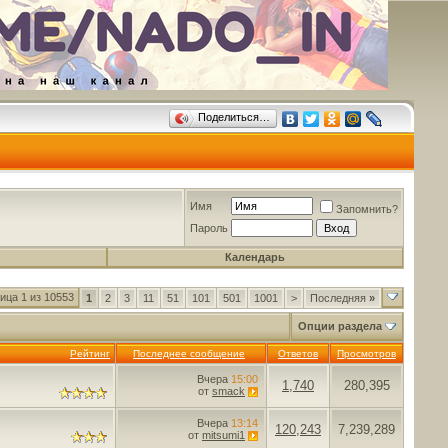
Поделиться…
Имя
Запомнить?
Пароль
Календарь
ица 1 из 10553
1
2
3
11
51
101
501
1001
>
Последняя
»
Опции раздела
Рейтинг
Последнее сообщение
Ответов
Просмотров
Вчера
15:00
1,740
280,395
от
smack
Вчера
13:14
120,243
7,239,289
от
mitsumi1