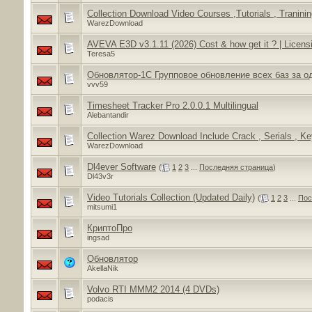
Collection Download Video Courses ,Tutorials , Traninin
WarezDownload
AVEVA E3D v3.1.11 (2026) Cost & how get it ? | Licensi
Teresa5
Обновлятор-1С Групповое обновление всех баз за о
vvv59
Timesheet Tracker Pro 2.0.0.1 Multilingual
Alebantandir
Collection Warez Download Include Crack , Serials , Ke
WarezDownload
Dl4ever Software
(
1
2
3
...
Последняя страница
)
Dl43v3r
Video Tutorials Collection (Updated Daily)
(
1
2
3
...
Пос
mitsumi1
КриптоПро
ingsad
Обновлятор
AkellaNik
Volvo RTI MMM2 2014 (4 DVDs)
podacis