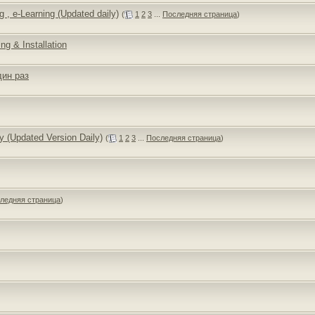
g , e-Learning (Updated daily)
(
1
2
3
...
Последняя страница
)
ng & Installation
дин раз
y (Updated Version Daily)
(
1
2
3
...
Последняя страница
)
ледняя страница
)