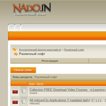
Бухгалтерский форум www.nado.in
>
Различный софт
Различный софт
Регистрация
Темы раздела
: Различный софт
Тема
/
Автор
Collection FREE Download Video Courses , e-Learning (
smack
All mitsumi'1s Applications !! (updated daily)
(
1
2
3
...
mitsumi1