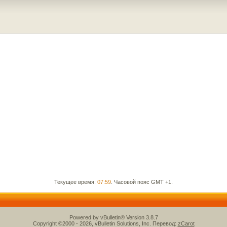
Текущее время:
07:59
. Часовой пояс GMT +1.
Powered by vBulletin® Version 3.8.7
Copyright ©2000 - 2026, vBulletin Solutions, Inc. Перевод:
zCarot