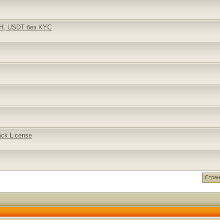
TH, USDT без KYC
ack License
Стран