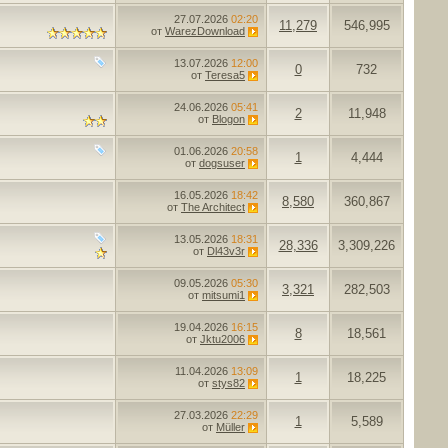
27.07.2026
02:20
11,279
546,995
от
WarezDownload
13.07.2026
12:00
0
732
от
Teresa5
24.06.2026
05:41
2
11,948
от
Blogon
01.06.2026
20:58
1
4,444
от
dogsuser
16.05.2026
18:42
8,580
360,867
от
The Architect
13.05.2026
18:31
28,336
3,309,226
от
Dl43v3r
09.05.2026
05:30
3,321
282,503
от
mitsumi1
19.04.2026
16:15
8
18,561
от
Jktu2006
11.04.2026
13:09
1
18,225
от
stys82
27.03.2026
22:29
1
5,589
от
Müller