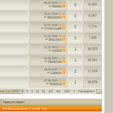
05.02.2026
22:03
0
6,103
от
Monitex
25.01.2026
21:40
0
6,047
от
Mixmasters
24.01.2026
18:57
0
7,774
от
Crypto-Graph
21.01.2026
21:58
0
7,835
от
Nexu lume
31.12.2025
07:43
1
16,323
от
vel2025
02.09.2025
12:28
1
16,031
от
Piterboypin
24.08.2025
11:21
0
17,526
от
Cadworx
07.06.2025
11:51
1
19,975
от
ModulusX
ица 1 из 10553
1
2
3
11
51
101
501
1001
>
Последняя
»
Присутствуют
728 (Пользователей: 0, гостей: 728)