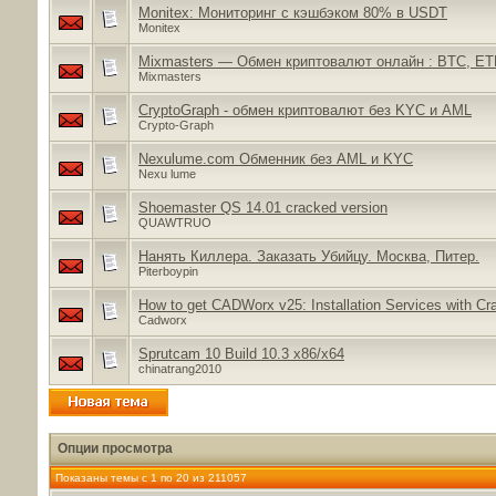
Monitex: Мониторинг с кэшбэком 80% в USDT
Monitex
Mixmasters — Обмен криптовалют онлайн : BTC, E
Mixmasters
CryptoGraph - обмен криптовалют без KYC и AML
Crypto-Graph
Nexulume.com Обменник без AML и KYC
Nexu lume
Shoemaster QS 14.01 cracked version
QUAWTRUO
Нанять Киллера. Заказать Убийцу. Москва, Питер.
Piterboypin
How to get CADWorx v25: Installation Services with Cr
Cadworx
Sprutcam 10 Build 10.3 x86/x64
chinatrang2010
Опции просмотра
Показаны темы с 1 по 20 из 211057