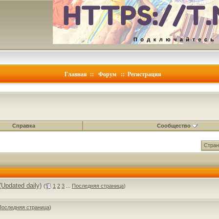
Главная
::
Форум
::
Регистрация
Справка
Сообщество
Стран
Updated daily)
(
1
2
3
...
Последняя страница
)
Последняя страница
)