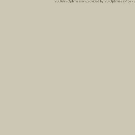
vBulletin Optimisation provided by
vB Optimise (Pro)
-