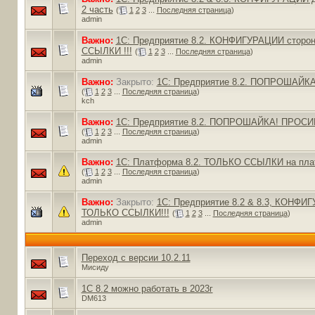
2 часть
(
1
2
3
...
Последняя страница
)
admin
Важно:
1С: Предприятие 8.2. КОНФИГУРАЦИИ сторон
ССЫЛКИ !!!
(
1
2
3
...
Последняя страница
)
admin
Важно:
Закрыто:
1С: Предприятие 8.2. ПОПРОШАЙК
(
1
2
3
...
Последняя страница
)
kch
Важно:
1С: Предприятие 8.2. ПОПРОШАЙКА! ПРОСИМ
(
1
2
3
...
Последняя страница
)
admin
Важно:
1С: Платформа 8.2. ТОЛЬКО ССЫЛКИ на плат
(
1
2
3
...
Последняя страница
)
admin
Важно:
Закрыто:
1С: Предприятие 8.2 & 8.3, КОНФИ
ТОЛЬКО ССЫЛКИ!!!
(
1
2
3
...
Последняя страница
)
admin
Переход с версии 10.2.11
Мисиду
1С 8.2 можно работать в 2023г
DM613