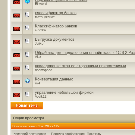
Eihwerd
классификатор банков
мотоциклист
Классификатор банков
iFomka
Выгрузка документов
Juliko
Обработка для подключения онлайн-касс к 1С 8.2 Роз
Alax
накладование окон со сторонними приложениями
doomspace
Конвертация данных
mi4
управление небольшой фирмой
Vovik12
Опции просмотра
Показаны темы с 1 по 20 из 115
Критерий сортировки
Порядок отображения
Показать