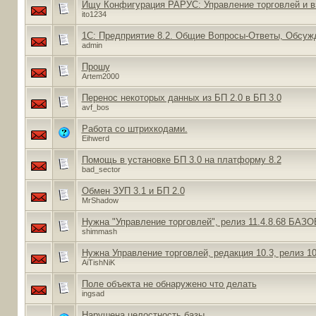
Ищу Конфигурация РАРУС: Управление торговлей и 
ito1234
1С: Предприятие 8.2. Общие Вопросы-Ответы, Обсуж
admin
Прошу
Artem2000
Перенос некоторых данных из БП 2.0 в БП 3.0
avf_bos
Работа со штрихкодами.
Eihwerd
Помощь в установке БП 3.0 на платформу 8.2
bad_sector
Обмен ЗУП 3.1 и БП 2.0
MrShadow
Нужна "Управление торговлей", релиз 11.4.8.68 БАЗ
shimmash
Нужна Управление торговлей, редакция 10.3, релиз 10
AiTishNiK
Поле объекта не обнаружено что делать
ingsad
Нарушена целостность базы