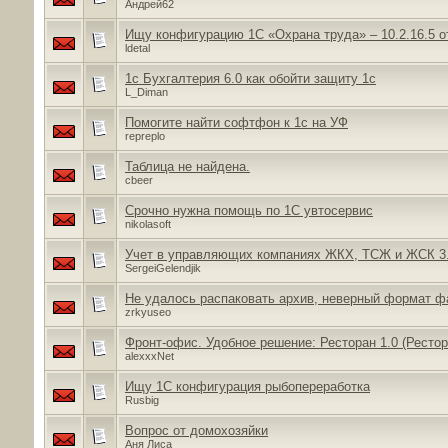
Андрей62
Ищу конфигурацию 1С «Охрана труда» – 10.2.16.5 о
ldetal
1c Бухгалтерия 6.0 как обойти защиту 1с
L_Diman
Помогите найти софтфон к 1с на УФ
repreplo
Таблица не найдена.
cbeer
Срочно нужна помощь по 1С увтосервис
nikolasoft
Учет в управляющих компаниях ЖКХ, ТСЖ и ЖСК 3.0
SergeiGelendjik
Не удалось распаковать архив, неверный формат ф
zrkyuseo
Фронт-офис. Удобное решение: Ресторан 1.0 (Рестор
alexxxNet
Ищу 1С конфигурация рыбопереработка
Rusbig
Вопрос от домохозяйки
Аня Лиса