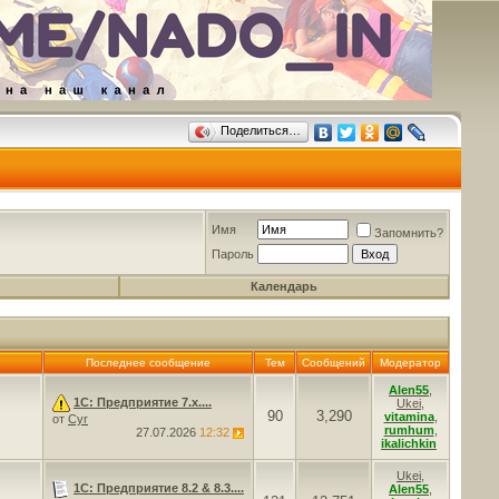
Поделиться…
Имя
Запомнить?
Пароль
Календарь
Последнее сообщение
Тем
Сообщений
Модератор
Alen55
,
1С: Предприятие 7.x....
Ukei
,
90
3,290
vitamina
,
от
Cyr
rumhum
,
27.07.2026
12:32
ikalichkin
Ukei
,
1С: Предприятие 8.2 & 8.3....
Alen55
,