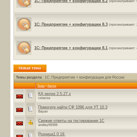
1C: Предприятие + конфигурации 8.2
(просматривают: 
1C: Предприятие + конфигурации 8.3
(просматривают: 
1C: Предприятие + конфигурации 8.1
(просматривают: 
Темы раздела
: 1C: Предприятие + конфигурации для России
Тема
/
Автор
КА релиз 2.5.27.х
cetacea
Помогите найти СФ 1096 для УТ 10.3
Bayan
Свежие ответы на тестирования 1С
andtey99399
Розница1.0.19.