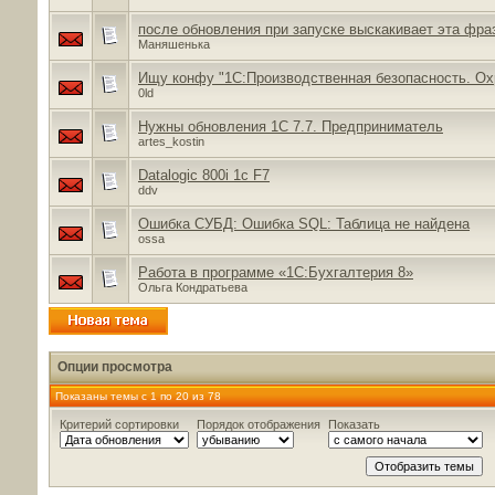
после обновления при запуске выскакивает эта фра
Маняшенька
Ищу конфу "1С:Производственная безопасность. Ох
0ld
Нужны обновления 1С 7.7. Предприниматель
artes_kostin
Datalogic 800i 1c F7
ddv
Ошибка СУБД: Ошибка SQL: Таблица не найдена
ossa
Работа в программе «1С:Бухгалтерия 8»
Ольга Кондратьева
Опции просмотра
Показаны темы с 1 по 20 из 78
Критерий сортировки
Порядок отображения
Показать