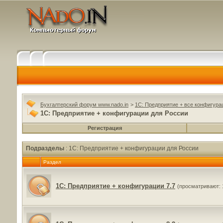
Бухгалтерский форум www.nado.in
>
1C: Предприятие + все конфигура
1C: Предприятие + конфигурации для России
Регистрация
Подразделы
: 1C: Предприятие + конфигурации для России
Раздел
1C: Предприятие + конфигурации 7.7
(просматривают: 