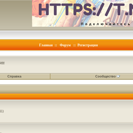
Главная
::
Форум
::
Регистрация
ции
Справка
Сообщество
11)