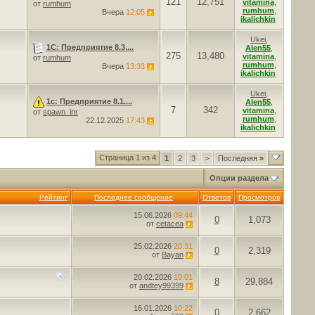
121
12,751
vitamina
,
от
rumhum
rumhum
,
Вчера
12:05
ikalichkin
Ukei
,
1С: Предприятие 8.3....
Alen55
,
275
13,480
vitamina
,
от
rumhum
rumhum
,
Вчера
13:33
ikalichkin
Ukei
,
1с: Предприятие 8.1....
Alen55
,
7
342
vitamina
,
от
spawn_lnr
rumhum
,
22.12.2025
17:43
ikalichkin
Страница 1 из 4
1
2
3
>
Последняя
»
Опции раздела
Рейтинг
Последнее сообщение
Ответов
Просмотров
15.06.2026
09:44
0
1,073
от
cetacea
25.02.2026
20:31
0
2,319
от
Bayan
20.02.2026
10:01
8
29,884
от
andtey99399
16.01.2026
10:22
0
2,662