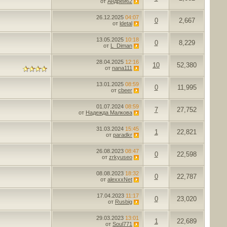
от
Андрей62
26.12.2025
04:07
0
2,667
от
ldetal
13.05.2025
10:18
0
8,229
от
L_Diman
28.04.2025
12:16
10
52,380
от
nana111
13.01.2025
08:59
0
11,995
от
cbeer
01.07.2024
08:59
7
27,752
от
Надежда Малкова
31.03.2024
15:45
1
22,821
от
paradkr
26.08.2023
08:47
0
22,598
от
zrkyuseo
08.08.2023
18:32
0
22,787
от
alexxxNet
17.04.2023
11:17
0
23,020
от
Rusbig
29.03.2023
13:01
1
22,689
от
Soul771