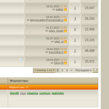
16.01.2023
17:25
1
23,047
от
walker
03.01.2023
17:31
3
26,250
от
ldgysqvadlgr@novaemail.co
01.12.2022
16:45
0
22,909
от
artes_kostin
05.07.2022
04:57
1
23,125
от
start_m
24.04.2022
19:34
2
48,499
от
kurochkin.m
18.04.2022
14:13
1
25,972
от
Oksy78
Страница 1 из 4
1
2
3
>
Последняя
»
Модераторы
Модераторы : 5
Alen55
,
Ukei
,
vitamina
,
rumhum
,
ikalichkin