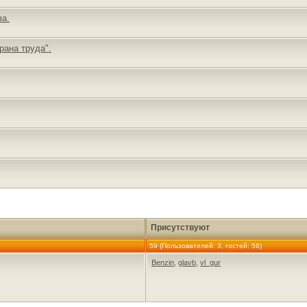
за.
рана труда".
Присутствуют
59 (Пользователей: 3, гостей: 56)
Benzin
,
glavb
,
vl_gur