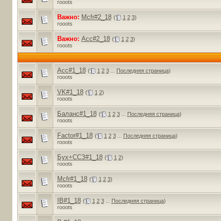
rooots
Важно:
Mcfr#2_18
(
1
2
3
)
rooots
Важно:
Acc#2_18
(
1
2
3
)
rooots
Acc#1_18
(
1
2
3
...
Последняя страница
)
rooots
VK#1_18
(
1
2
)
rooots
Баланс#1_18
(
1
2
3
...
Последняя страница
)
rooots
Factor#1_18
(
1
2
3
...
Последняя страница
)
rooots
Бух+ССЗ#1_18
(
1
2
)
rooots
Mcfr#1_18
(
1
2
3
)
rooots
IB#1_18
(
1
2
3
...
Последняя страница
)
rooots