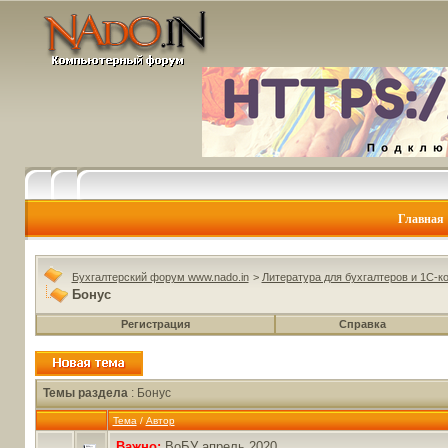
Главная
Бухгалтерский форум www.nado.in
>
Литература для бухгалтеров и 1С-к
Бонус
Регистрация
Справка
Темы раздела
: Бонус
Тема
/
Автор
Важно:
ВоБУ апрель 2020