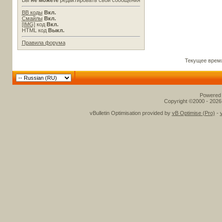
Вы
не можете
редактировать свои сообщения
BB коды
Вкл.
Смайлы
Вкл.
[IMG]
код
Вкл.
HTML код
Выкл.
Правила форума
Текущее врем
Powered b
Copyright ©2000 - 2026,
vBulletin Optimisation provided by
vB Optimise (Pro)
-