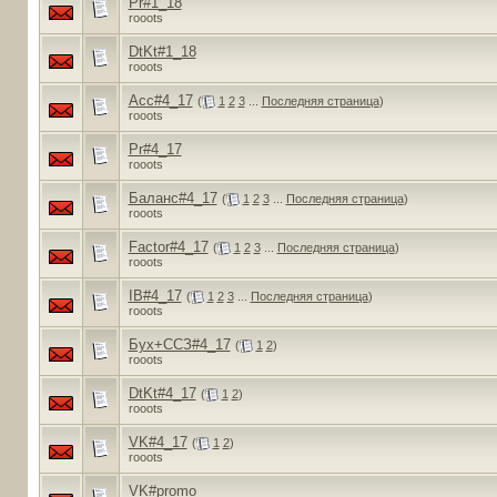
Pr#1_18
rooots
DtKt#1_18
rooots
Acc#4_17
(
1
2
3
...
Последняя страница
)
rooots
Pr#4_17
rooots
Баланс#4_17
(
1
2
3
...
Последняя страница
)
rooots
Factor#4_17
(
1
2
3
...
Последняя страница
)
rooots
IB#4_17
(
1
2
3
...
Последняя страница
)
rooots
Бух+ССЗ#4_17
(
1
2
)
rooots
DtKt#4_17
(
1
2
)
rooots
VK#4_17
(
1
2
)
rooots
VK#promo