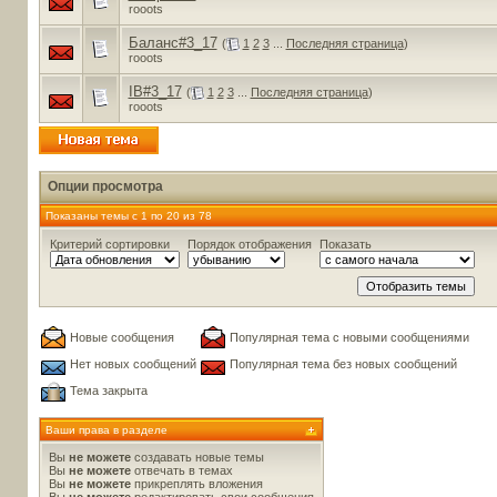
rooots
Баланс#3_17
(
1
2
3
...
Последняя страница
)
rooots
IB#3_17
(
1
2
3
...
Последняя страница
)
rooots
Опции просмотра
Показаны темы с 1 по 20 из 78
Критерий сортировки
Порядок отображения
Показать
Новые сообщения
Популярная тема с новыми сообщениями
Нет новых сообщений
Популярная тема без новых сообщений
Тема закрыта
Ваши права в разделе
Вы
не можете
создавать новые темы
Вы
не можете
отвечать в темах
Вы
не можете
прикреплять вложения