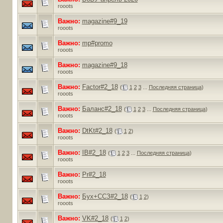
rooots
Важно:
magazine#9_19
rooots
Важно:
mp#promo
rooots
Важно:
magazine#9_18
rooots
Важно:
Factor#2_18
(
1
2
3
...
Последняя страница
)
rooots
Важно:
Баланс#2_18
(
1
2
3
...
Последняя страница
)
rooots
Важно:
DtKt#2_18
(
1
2
)
rooots
Важно:
IB#2_18
(
1
2
3
...
Последняя страница
)
rooots
Важно:
Pr#2_18
rooots
Важно:
Бух+ССЗ#2_18
(
1
2
)
rooots
Важно:
VK#2_18
(
1
2
)