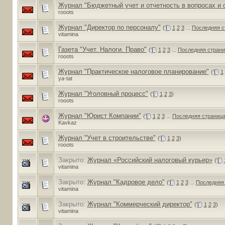
Журнал "Бюджетный учет и отчетность в вопросах и 
rooots
Журнал "Директор по персоналу"
(
1
2
3
...
Последняя с
vitamina
Газета "Учет. Налоги. Право"
(
1
2
3
...
Последняя страни
rooots
Журнал "Практическое налоговое планирование"
(
1
ya-tat
Журнал "Уголовный процесс"
(
1
2
3
)
rooots
Журнал "Юрист Компании"
(
1
2
3
...
Последняя страниц
Kavkaz
Журнал "Учет в строительстве"
(
1
2
3
)
rooots
Закрыто:
Журнал «Российский налоговый курьер»
(
vitamina
Закрыто:
Журнал "Кадровое дело"
(
1
2
3
...
Последняя
vitamina
Закрыто:
Журнал "Коммерческий директор"
(
1
2
3
)
vitamina