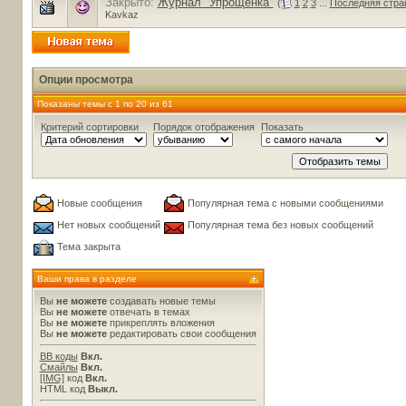
Закрыто:
Журнал "Упрощёнка"
(
1
2
3
...
Последняя стра
Kavkaz
Опции просмотра
Показаны темы с 1 по 20 из 61
Критерий сортировки
Порядок отображения
Показать
Новые сообщения
Популярная тема с новыми сообщениями
Нет новых сообщений
Популярная тема без новых сообщений
Тема закрыта
Ваши права в разделе
Вы
не можете
создавать новые темы
Вы
не можете
отвечать в темах
Вы
не можете
прикреплять вложения
Вы
не можете
редактировать свои сообщения
BB коды
Вкл.
Смайлы
Вкл.
[IMG]
код
Вкл.
HTML код
Выкл.