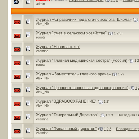
admin
Журнал «Справочник педагога-психолога. Школа»
(
Alex_Nik
Журнал "Учет в сельском хозяйстве"
(
1
2
3
)
rooots
Журнал "Новая аптека"
vitamina
Журнал "Главная медицинская сестра" (Россия)
(
1
2
rooots
Журнал «Заместитель главного врача»
(
1
2
)
Alex_Nik
Журнал "Правовые вопросы в здравоохранении"
(
1
Alex_Nik
Журнал "ЗДРАВООХРАНЕНИЕ"
(
1
2
)
Alex_Nik
Журнал "Генеральный Директор"
(
1
2
3
...
Последняя с
vitamina
Журнал "Финансовый директор"
(
1
2
3
...
Последняя ст
vitamina