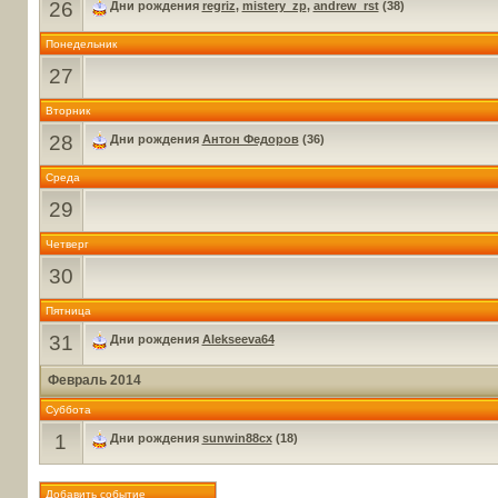
26
Дни рождения
regriz
,
mistery_zp
,
andrew_rst
(38)
Понедельник
27
Вторник
28
Дни рождения
Антон Федоров
(36)
Среда
29
Четверг
30
Пятница
31
Дни рождения
Alekseeva64
Февраль 2014
Суббота
1
Дни рождения
sunwin88cx
(18)
Добавить событие