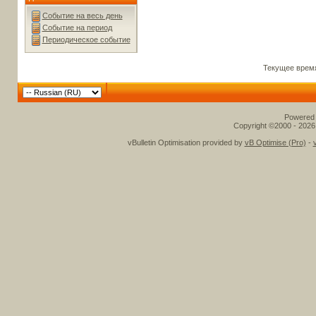
Событие на весь день
Событие на период
Периодическое событие
Текущее врем
Powered b
Copyright ©2000 - 2026,
vBulletin Optimisation provided by
vB Optimise (Pro)
-