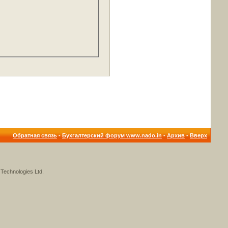
Обратная связь
-
Бухгалтерский форум www.nado.in
-
Архив
-
Вверх
Technologies Ltd.