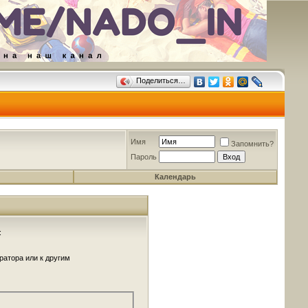
Поделиться…
Имя
Запомнить?
Пароль
Календарь
:
ратора или к другим