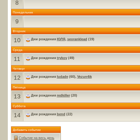
8
Понедельник
9
Вторник
10
Дни рождения
ЮЛЯ
,
seoranklead
(19)
Среда
11
Дни рождения
trykov
(49)
Четверг
12
Дни рождения
ludade
(60),
Vezun4ik
Пятница
13
Дни рождения
redkiller
(20)
Суббота
14
Дни рождения
bend
(22)
Добавить событие
Событие на весь день