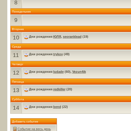
8
Понедельник
9
Вторник
10
Дни рождения
ЮЛЯ
,
seoranklead
(19)
Среда
11
Дни рождения
trykov
(49)
Четверг
12
Дни рождения
ludade
(60),
Vezun4ik
Пятница
13
Дни рождения
redkiller
(20)
Суббота
14
Дни рождения
bend
(22)
Добавить событие
Событие на весь день