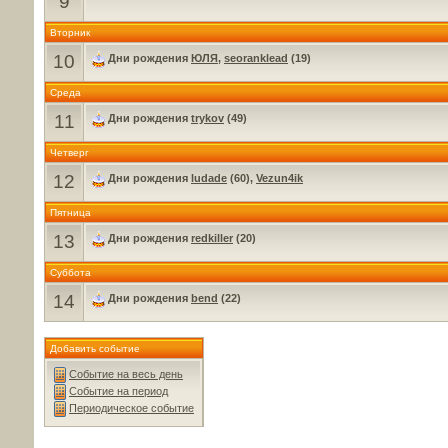
9
Вторник
10
Дни рождения
ЮЛЯ
,
seoranklead
(19)
Среда
11
Дни рождения
trykov
(49)
Четверг
12
Дни рождения
ludade
(60),
Vezun4ik
Пятница
13
Дни рождения
redkiller
(20)
Суббота
14
Дни рождения
bend
(22)
Добавить событие
Событие на весь день
Событие на период
Периодическое событие