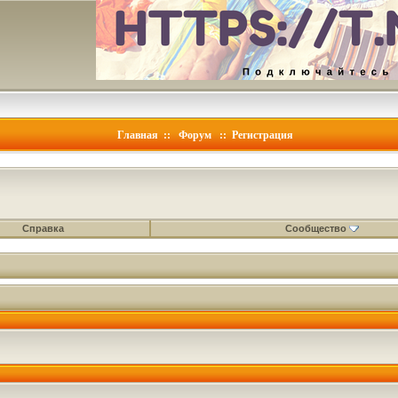
Главная
::
Форум
::
Регистрация
Справка
Сообщество