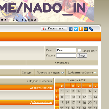
Поделиться…
Имя
Запомнить?
Пароль
Календарь
Сегодня
Просмотр недели
Добавить событие
Январь 2012
«
Неделя
|
Неделя
»
В
П
В
С
Ч
П
С
Добавить событие
1
2
3
4
5
6
7
>
8
9
10
11
12
13
14
>
Добавить событие
15
16
17
18
19
20
21
>
22
23
24
25
26
27
28
>