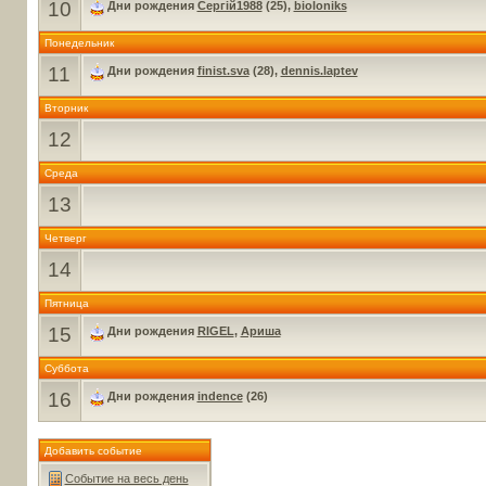
10
Дни рождения
Сергій1988
(25),
bioloniks
Понедельник
11
Дни рождения
finist.sva
(28),
dennis.laptev
Вторник
12
Среда
13
Четверг
14
Пятница
15
Дни рождения
RIGEL
,
Ариша
Суббота
16
Дни рождения
indence
(26)
Добавить событие
Событие на весь день